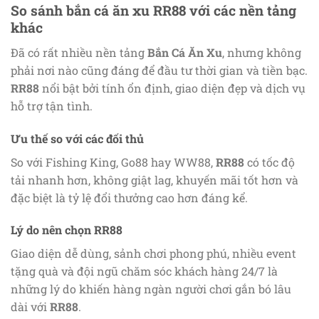
So sánh bắn cá ăn xu
RR88
với các nền tảng
khác
Đã có rất nhiều nền tảng
Bắn Cá Ăn Xu
, nhưng không
phải nơi nào cũng đáng để đầu tư thời gian và tiền bạc.
RR88
nổi bật bởi tính ổn định, giao diện đẹp và dịch vụ
hỗ trợ tận tình.
Ưu thế so với các đối thủ
So với Fishing King, Go88 hay WW88,
RR88
có tốc độ
tải nhanh hơn, không giật lag, khuyến mãi tốt hơn và
đặc biệt là tỷ lệ đổi thưởng cao hơn đáng kể.
Lý do nên chọn
RR88
Giao diện dễ dùng, sảnh chơi phong phú, nhiều event
tặng quà và đội ngũ chăm sóc khách hàng 24/7 là
những lý do khiến hàng ngàn người chơi gắn bó lâu
dài với
RR88
.