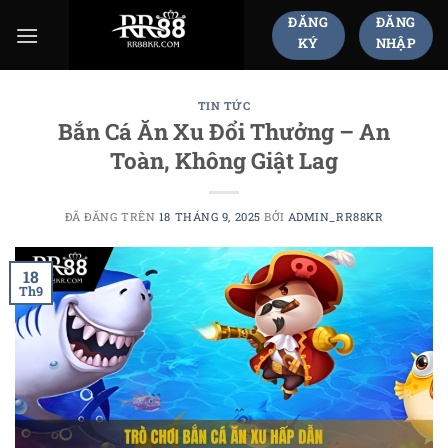
Chuyển
ĐĂNG
ĐĂNG
đến
KÝ
NHẬP
nội
dung
TIN TỨC
Bắn Cá Ăn Xu Đổi Thưởng – An
Toàn, Không Giật Lag
ĐÃ ĐĂNG TRÊN
18 THÁNG 9, 2025
BỞI
ADMIN_RR88KR
18
Th9