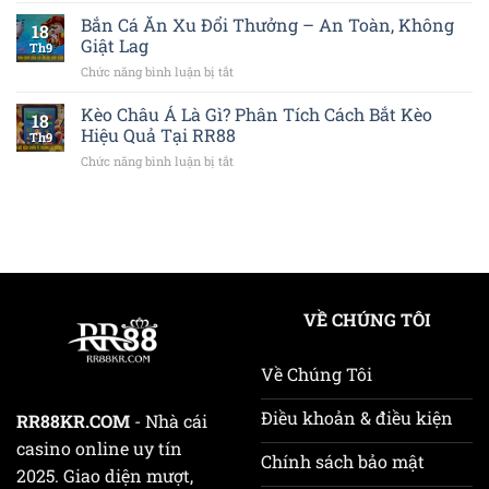
Trải
Mơ
Bắn Cá Ăn Xu Đổi Thưởng – An Toàn, Không
Nghiệm
18
Thấy
Game
Giật Lag
Th9
Vàng
Slot
ở
Chức năng bình luận bị tắt
Là
Đỉnh
Bắn
Số
Cao
Cá
Kèo Châu Á Là Gì? Phân Tích Cách Bắt Kèo
Mấy?
Hấp
18
Ăn
Đánh
Hiệu Quả Tại RR88
Dẫn
Th9
Xu
Gì
Tại
ở
Chức năng bình luận bị tắt
Đổi
Để
RR88
Kèo
Thưởng
Ăn
Châu
–
Lớn
Á
An
Là
Toàn,
Gì?
Không
Phân
Giật
Tích
Lag
Cách
VỀ CHÚNG TÔI
Bắt
Kèo
Hiệu
Về Chúng Tôi
Quả
Tại
Điều khoản & điều kiện
RR88KR.COM
- Nhà cái
RR88
casino online uy tín
Chính sách bảo mật
2025. Giao diện mượt,