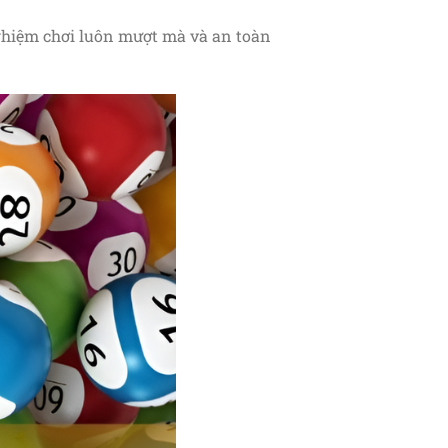
nghiệm chơi luôn mượt mà và an toàn