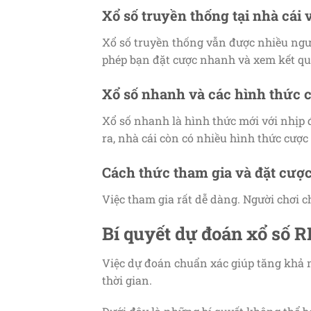
Xổ số truyền thống tại nhà cái 
Xổ số truyền thống vẫn được nhiều ngườ
phép bạn đặt cược nhanh và xem kết quả
Xổ số nhanh và các hình thức 
Xổ số nhanh là hình thức mới với nhịp 
ra, nhà cái còn có nhiều hình thức cược
Cách thức tham gia và đặt cượ
Việc tham gia rất dễ dàng. Người chơi ch
Bí quyết dự đoán xổ số
R
Việc dự đoán chuẩn xác giúp tăng khả 
thời gian.