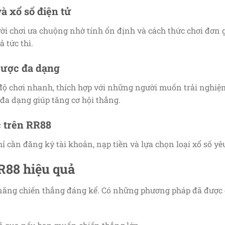
và xổ số điện tử
i chơi ưa chuộng nhờ tính ổn định và cách thức chơi đơn gi
 tức thì.
cược đa dạng
độ chơi nhanh, thích hợp với những người muốn trải nghiệm
 đa dạng giúp tăng cơ hội thắng.
c trên
RR88
ỉ cần đăng ký tài khoản, nạp tiền và lựa chọn loại xổ số yê
R88
hiệu quả
năng chiến thắng đáng kể. Có những phương pháp đã được c