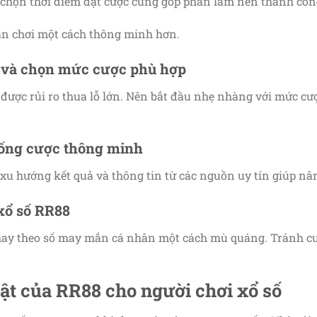
 chọn thời điểm đặt cược cũng góp phần làm nên thành côn
ạn chơi một cách thông minh hơn.
n và chọn mức cược phù hợp
được rủi ro thua lỗ lớn. Nên bắt đầu nhẹ nhàng với mức cượ
uống cược thông minh
xu hướng kết quả và thông tin từ các nguồn uy tín giúp nân
 xổ số
RR88
hay theo số may mắn cá nhân một cách mù quáng. Tránh cư
mật của
RR88
cho người chơi xổ số