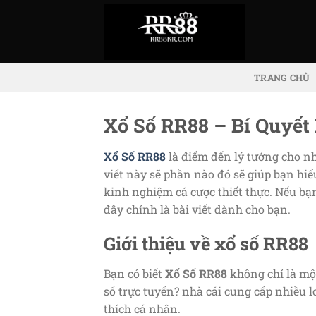
Chuyển
đến
nội
dung
TRANG CHỦ
Xổ Số
RR88
– Bí Quyết
Xổ Số
RR88
là điểm đến lý tưởng cho nh
viết này sẽ phần nào đó sẽ giúp bạn hiể
kinh nghiệm cá cược thiết thực. Nếu b
đây chính là bài viết dành cho bạn.
Giới thiệu về xổ số
RR88
Bạn có biết
Xổ Số
RR88
không chỉ là mộ
số trực tuyến? nhà cái cung cấp nhiều l
thích cá nhân.