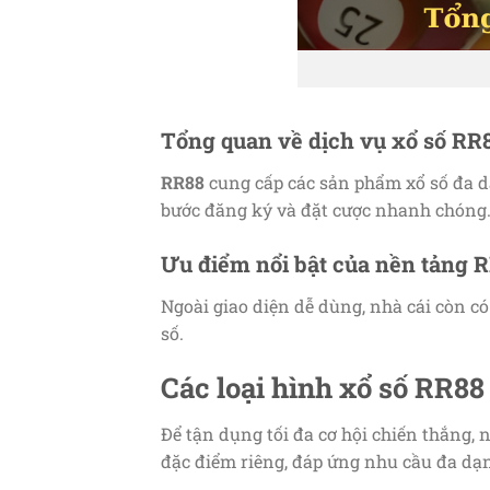
Tổng quan về dịch vụ xổ số
RR
RR88
cung cấp các sản phẩm xổ số đa dạ
bước đăng ký và đặt cược nhanh chóng
Ưu điểm nổi bật của nền tảng
R
Ngoài giao diện dễ dùng, nhà cái còn c
số.
Các loại hình xổ số
RR8
Để tận dụng tối đa cơ hội chiến thắng, 
đặc điểm riêng, đáp ứng nhu cầu đa dạ