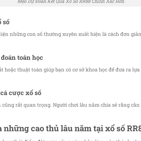
Mẹo Dự Đoán Kết Quả Xổ Số RR88 Chính Xác Hơn
ổ số
diện những con số thường xuyên xuất hiện là cách đơn giản
đoán toán học
t hoặc thuật toán giúp bạn có cơ sở khoa học để đưa ra lựa
cá cược xổ số
n cũng rất quan trọng. Người chơi lâu năm chia sẻ rằng cần
 những cao thủ lâu năm tại xổ số
RR