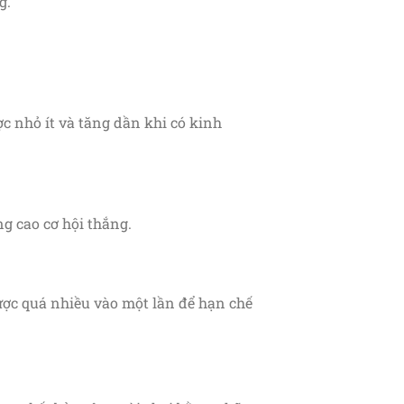
g.
c nhỏ ít và tăng dần khi có kinh
g cao cơ hội thắng.
ợc quá nhiều vào một lần để hạn chế