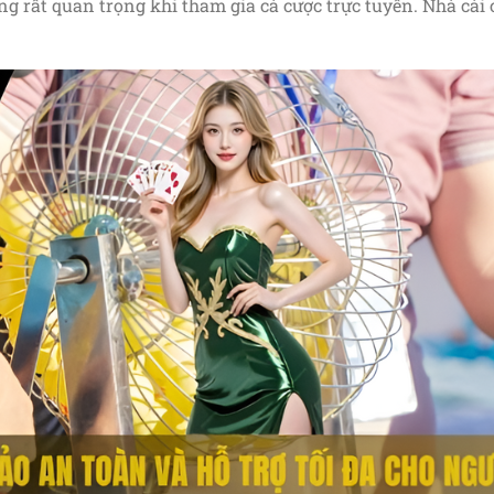
ng rất quan trọng khi tham gia cá cược trực tuyến.
Nhà cái 