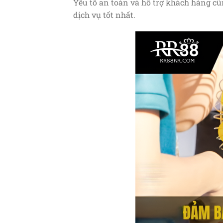
Yếu tố an toàn và hỗ trợ khách hàng cũ
dịch vụ tốt nhất.