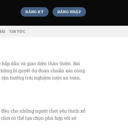
ĐĂNG KÝ
ĐĂNG NHẬP
MÃI
TIN TỨC
c
 hấp dẫn và giao diện thân thiện. Bài
 những bí quyết dự đoán chuẩn xác cùng
 tận hưởng trải nghiệm cược an toàn,
g đầu cho những người chơi yêu thích xổ
 chơi có thể lựa chọn phù hợp với sở