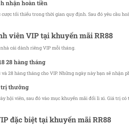
ch nhận hoàn tiền
cược tối thiểu trong thời gian quy định. Sau đó yêu cầu ho
ành viên VIP tại khuyến mãi
RR88
 nhà cái dành riêng VIP mỗi tháng.
18 28 hàng tháng
18 và 28 hàng tháng cho VIP. Những ngày này bạn sẽ nhận ph
trị thưởng
hội viên, sau đó vào mục khuyến mãi đổi lì xì. Giá trị có 
IP đặc biệt tại khuyến mãi
RR88