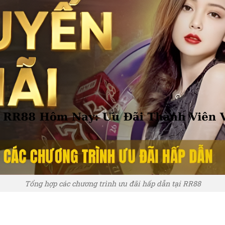
Tổng hợp các chương trình ưu đãi hấp dẫn tại RR88