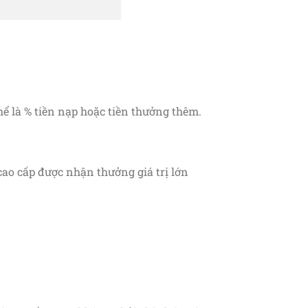
ể là % tiền nạp hoặc tiền thưởng thêm.
cao cấp được nhận thưởng giá trị lớn