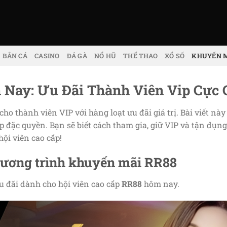
BẮN CÁ
CASINO
ĐÁ GÀ
NỔ HŨ
THỂ THAO
XỔ SỐ
KHUYẾN 
Nay: Ưu Đãi Thành Viên Vip Cực 
o thành viên VIP với hàng loạt ưu đãi giá trị. Bài viết này
p đặc quyền. Bạn sẽ biết cách tham gia, giữ VIP và tận dụng
ội viên cao cấp!
chương trình khuyến mãi
RR88
 đãi dành cho hội viên cao cấp
RR88
hôm nay.