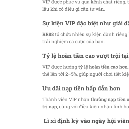
VIP được phục vụ qua kênh chat riêng, 
lâu khi có điều gì cần tư vấn.
Sự kiện VIP đặc biệt như giải đ
RR88
tổ chức nhiều sự kiện dành riêng 
trải nghiệm cá cược của bạn.
Tỷ lệ hoàn tiền cao vượt trội t
VIP được hưởng
tỷ lệ hoàn tiền cao hơn
thể lên tới
2–5%
, giúp người chơi tiết k
Ưu đãi nạp tiền hấp dẫn hơn
Thành viên VIP nhận
thưởng nạp tiền 
trị nạp
, cùng với điều kiện nhận linh ho
Lì xì định kỳ vào ngày hội viê