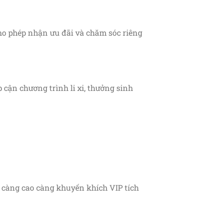
cho phép nhận ưu đãi và chăm sóc riêng
 cận chương trình li xi, thưởng sinh
ệ càng cao càng khuyến khích VIP tích