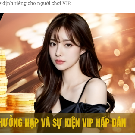
 định riêng cho người chơi VIP.